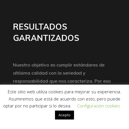
RESULTADOS
GARANTIZADOS
Nuestro objetivo es cumplir estándares de
altísima calidad con la seriedad y
responsabilidad que nos caracteriza. Por eso
tenemos la seguridad de poder garantizar
Este sitio web utiliza cookies para mejorar su experiencia.
todos nuestros trabajos.
Asumiremos que está de acuerdo con esto, pero puede
optar por no participar si lo desea.
Configuración cookies
Abrir barra de herramientas
Acepto