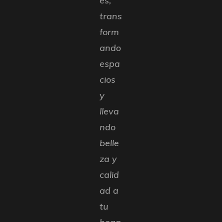
es,
trans
form
ando
espa
cios
y
lleva
ndo
belle
za y
calid
ad a
tu