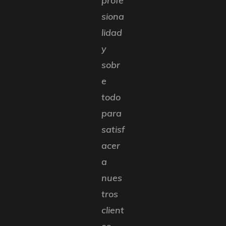
profe
siona
lidad
y
sobr
e
todo
para
satisf
acer
a
nues
tros
client