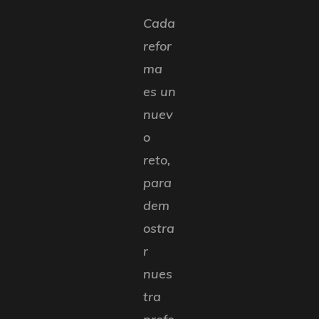
Cada
refor
ma
es un
nuev
o
reto,
para
dem
ostra
r
nues
tra